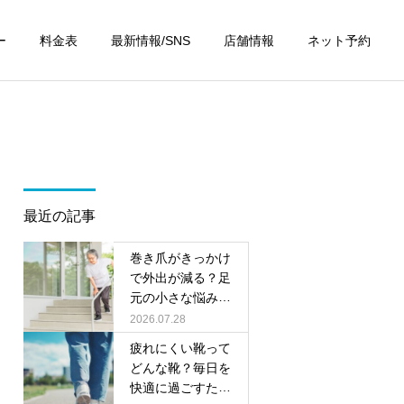
ー
料金表
最新情報/SNS
店舗情報
ネット予約
最近の記事
巻き爪がきっかけ
で外出が減る？足
元の小さな悩みが
将来につながる理
2026.07.28
由
疲れにくい靴って
どんな靴？毎日を
快適に過ごすため