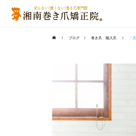
ブログ
巻き爪 陥入爪
「