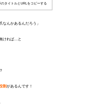
事のタイトルとURLをコピーする
爪なんかあるんだろう」
無ければ…と
？
役割
があるんです！
。