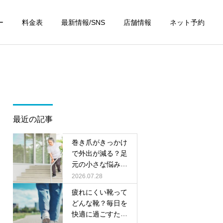
ー
料金表
最新情報/SNS
店舗情報
ネット予約
最近の記事
巻き爪がきっかけ
で外出が減る？足
元の小さな悩みが
将来につながる理
2026.07.28
由
疲れにくい靴って
どんな靴？毎日を
快適に過ごすため