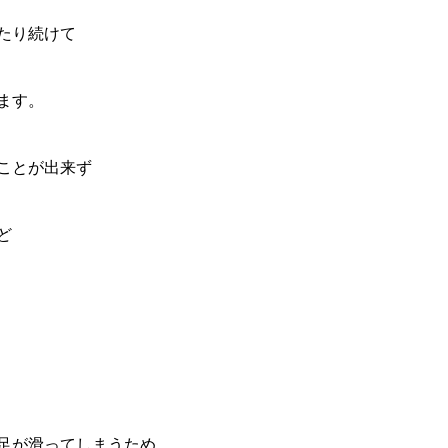
たり続けて
ます。
ことが出来ず
ど
】
足が滑ってしまうため