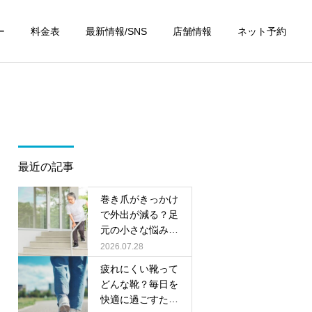
ー
料金表
最新情報/SNS
店舗情報
ネット予約
最近の記事
巻き爪がきっかけ
で外出が減る？足
元の小さな悩みが
将来につながる理
2026.07.28
由
疲れにくい靴って
どんな靴？毎日を
快適に過ごすため