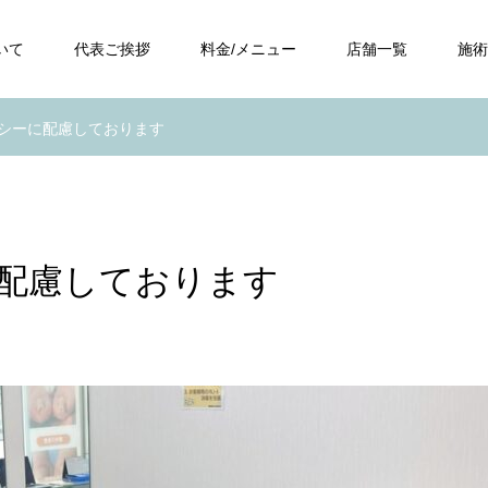
いて
代表ご挨拶
料金/メニュー
店舗一覧
施術
シーに配慮しております
配慮しております