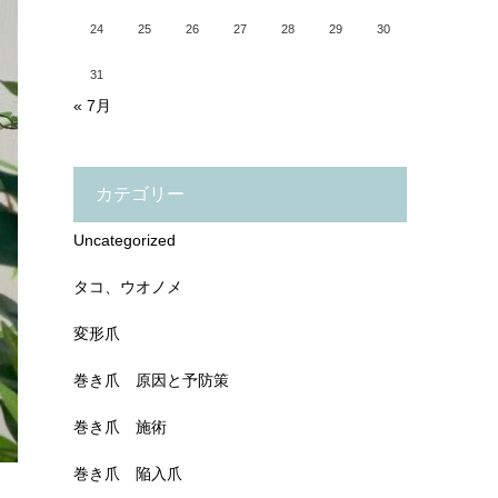
24
25
26
27
28
29
30
31
« 7月
カテゴリー
Uncategorized
タコ、ウオノメ
変形爪
巻き爪 原因と予防策
巻き爪 施術
巻き爪 陥入爪