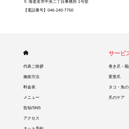
５ 海老名市中央二丁目事務所 1号室
【電話番号】046-240-7750
HOME
サービ
代表ご挨拶
巻き爪・陥
施術方法
変形爪
料金表
タコ・魚の
メニュー
爪のケア
告知/SNS
アクセス
ネット予約