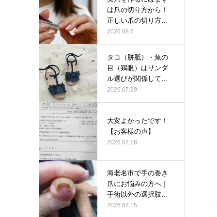
は爪の切り方から！
正しい爪の切り方と
は？
2026.08.6
タコ（胼胝）・魚の
目（鶏眼）はサンダ
ル選びが関係してい
るかも？
2026.07.29
大変よかったです！
【お客様の声】
2026.07.28
海老名市で手の巻き
爪にお悩みの方へ｜
手術以外の選択肢と
して当院の巻…
2026.07.15