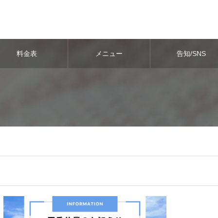
料金表
メニュー
告知/SNS