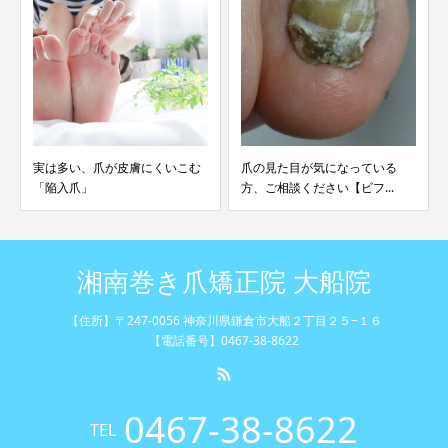
爪の見た目が気になっている
重度の巻き爪でも手術不要の巻
方、ご相談ください【ビフ...
き爪♪【ビフォーアフタ...
湘南巻き爪矯正院 大船院
【住所】〒247-0056 神奈川県鎌倉市大船２丁目２５−１６
【電話番号】0467-38-8622
0467-38-8622
TEL