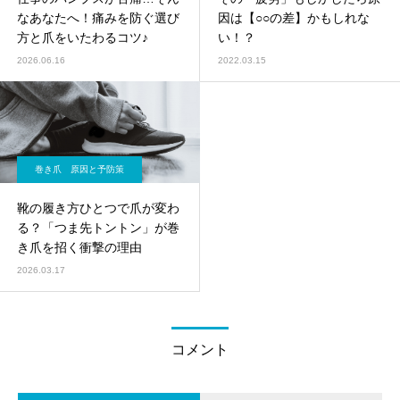
なあなたへ！痛みを防ぐ選び
因は【○○の差】かもしれな
方と爪をいたわるコツ♪
い！？
2026.06.16
2022.03.15
巻き爪 原因と予防策
靴の履き方ひとつで爪が変わ
る？「つま先トントン」が巻
き爪を招く衝撃の理由
2026.03.17
コメント