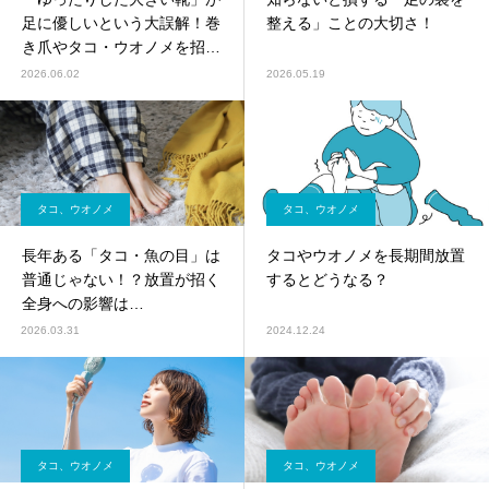
足に優しいという大誤解！巻
整える」ことの大切さ！
き爪やタコ・ウオノメを招く
理由と正しい靴選び
2026.06.02
2026.05.19
タコ、ウオノメ
タコ、ウオノメ
長年ある「タコ・魚の目」は
タコやウオノメを長期間放置
普通じゃない！？放置が招く
するとどうなる？
全身への影響は…
2026.03.31
2024.12.24
タコ、ウオノメ
タコ、ウオノメ