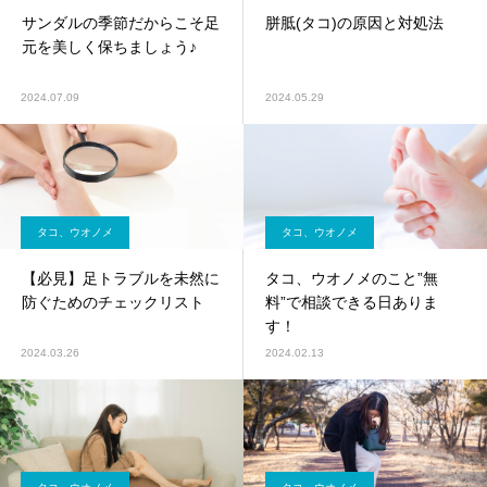
サンダルの季節だからこそ足
胼胝(タコ)の原因と対処法
元を美しく保ちましょう♪
2024.07.09
2024.05.29
タコ、ウオノメ
タコ、ウオノメ
【必見】足トラブルを未然に
タコ、ウオノメのこと”無
防ぐためのチェックリスト
料”で相談できる日ありま
す！
2024.03.26
2024.02.13