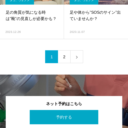
タコ、ウオノメ
タコ、ウオノメ
足の角質が気になる時
足や体から”SOSのサイン”出
は”靴”の見直しが必要かも？
ていませんか？
2023.12.26
2023.11.07
1
2
ネット予約はこちら
予約する