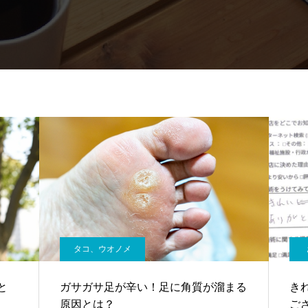
タコ、ウオノメ
と
ガサガサ足が辛い！足に角質が溜まる
き
原因とは？
ご