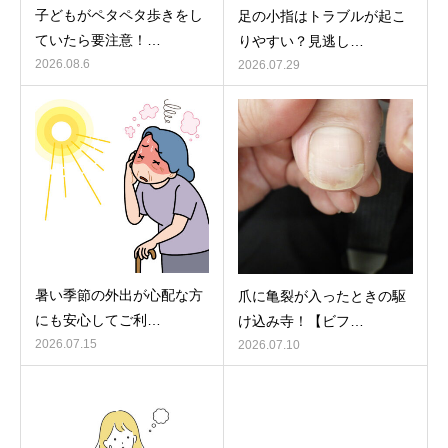
子どもがペタペタ歩きをし
足の小指はトラブルが起こ
ていたら要注意！…
りやすい？見逃し…
2026.08.6
2026.07.29
暑い季節の外出が心配な方
爪に亀裂が入ったときの駆
にも安心してご利…
け込み寺！【ビフ…
2026.07.15
2026.07.10