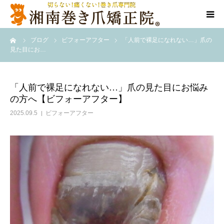
ーム
ブログ
ビフォーアフター
「人前で裸足になれない…」爪の
代表ご挨拶
見た目にお…
施術方法
「人前で裸足になれない…」爪の見た目にお悩み
の方へ【ビフォーアフター】
料金表
2025.09.5
ビフォーアフター
店舗情報
Q＆A
告知/SNS