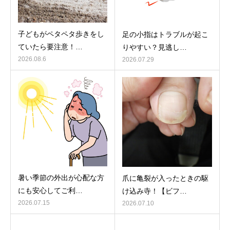
子どもがペタペタ歩きをし
足の小指はトラブルが起こ
ていたら要注意！…
りやすい？見逃し…
2026.08.6
2026.07.29
暑い季節の外出が心配な方
爪に亀裂が入ったときの駆
にも安心してご利…
け込み寺！【ビフ…
2026.07.15
2026.07.10