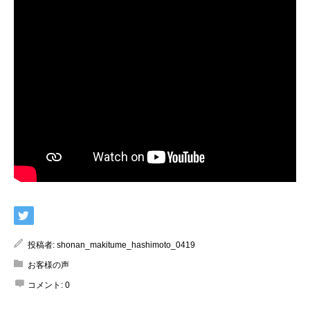
投稿者:
shonan_makitume_hashimoto_0419
お客様の声
コメント:
0