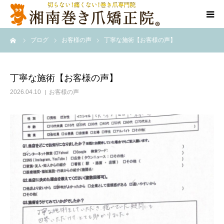
ーム
ブログ
お客様の声
丁寧な施術【お客様の声】
代表ご挨拶
施術方法
丁寧な施術【お客様の声】
2026.04.10
お客様の声
料金表
店舗情報
Q＆A
告知/SNS