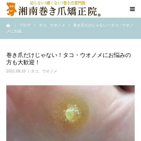
ーム
ブログ
タコ、ウオノメ
巻き爪だけじゃない！タコ・ウオノ
代表ご挨拶
メにお悩…
施術方法
巻き爪だけじゃない！タコ・ウオノメにお悩みの
方も大歓迎！
料金表
2021.09.10
タコ、ウオノメ
店舗情報
Q＆A
告知/SNS