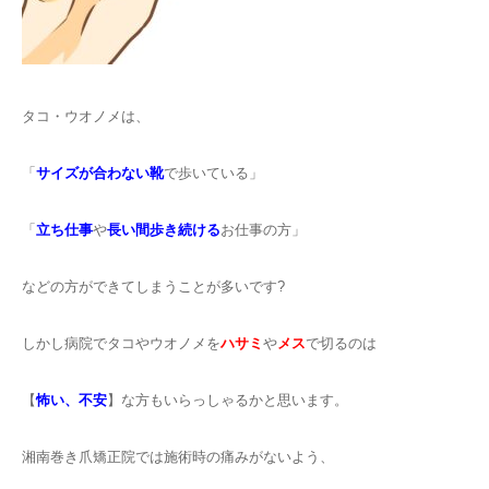
タコ・ウオノメは、
「
サイズが合わない靴
で歩いている」
「
立ち仕事
や
長い間歩き続ける
お仕事の方」
などの方ができてしまうことが多いです?
しかし病院でタコやウオノメを
ハサミ
や
メス
で切るのは
【
怖い、不安
】な方もいらっしゃるかと思います。
湘南巻き爪矯正院では施術時の痛みがないよう、