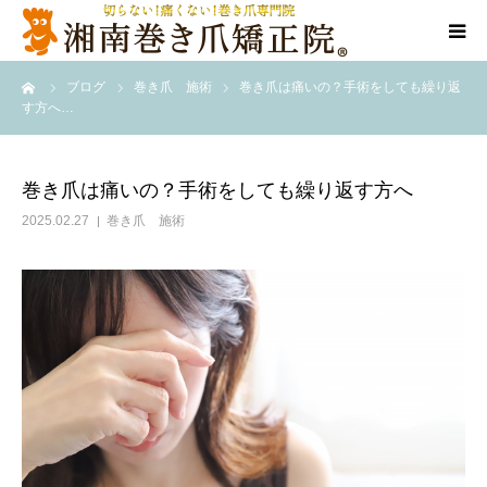
ーム
ブログ
巻き爪 施術
巻き爪は痛いの？手術をしても繰り返
代表ご挨拶
す方へ…
施術方法
巻き爪は痛いの？手術をしても繰り返す方へ
料金表
2025.02.27
巻き爪 施術
店舗情報
Q＆A
告知/SNS