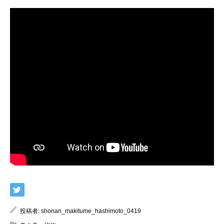
投稿者:
shonan_makitume_hashimoto_0419