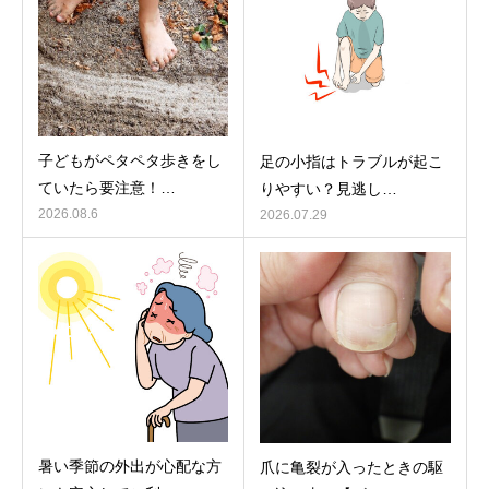
子どもがペタペタ歩きをし
足の小指はトラブルが起こ
ていたら要注意！…
りやすい？見逃し…
2026.08.6
2026.07.29
暑い季節の外出が心配な方
爪に亀裂が入ったときの駆