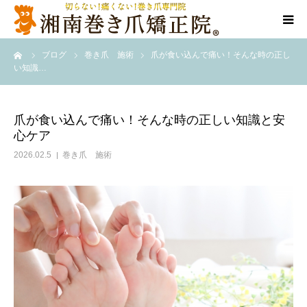
ーム
ブログ
巻き爪 施術
爪が食い込んで痛い！そんな時の正し
代表ご挨拶
い知識…
施術方法
爪が食い込んで痛い！そんな時の正しい知識と安
心ケア
料金表
2026.02.5
巻き爪 施術
店舗情報
Q＆A
告知/SNS