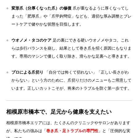
変形爪（分厚くなった爪）の修復
爪が重なるように厚くなってし
まった「肥厚爪」や「爪甲鉤彎症」なども、適切な厚み調整とプレ
ートケアで健やかな状態を目指します。
ウオノメ・タコのケア
足の裏にできる硬いウオノメやタコ。これ
らは歩行バランスを崩し、結果として巻き爪を招く原因にもなりま
す。専用のマシンで優しく取り除き、滑らかな足裏へと導きます。
プロによる爪切り
「自分では怖くて切れない」「正しい長さがわ
からない」という方のために、爪切りだけのメニューもご用意して
います。正しいカットこそが、将来のトラブルを防ぐ第一歩です。
相模原市橋本で、足元から健康を支えたい
相模原市橋本エリアには、たくさんのクリニックやサロンがあります
が、私たちの強みは「
巻き爪・足トラブルの専門性
」と「圧倒的な実