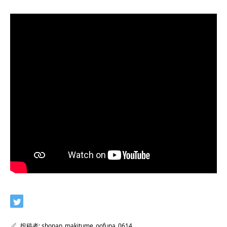
投稿者:
shonan_makitume_oofuna_0614