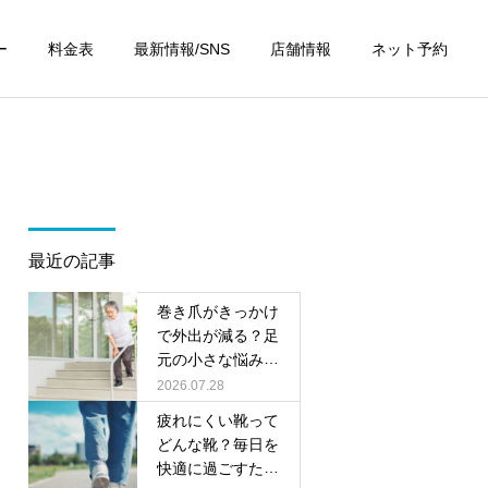
ー
料金表
最新情報/SNS
店舗情報
ネット予約
最近の記事
巻き爪がきっかけ
で外出が減る？足
元の小さな悩みが
将来につながる理
2026.07.28
由
疲れにくい靴って
どんな靴？毎日を
快適に過ごすため