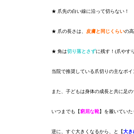
★ 爪先の白い線に沿って切らない！
★ 爪の長さは、
皮膚と同じくらい
の高
★ 角は
切り落とさず
に残す！(爪やす
当院で推奨している爪切りの主なポイ
また、子どもは身体の成長と共に足の
いつまでも【
窮屈な靴
】を履いていた
逆に、すぐ大きくなるから、と【
大き