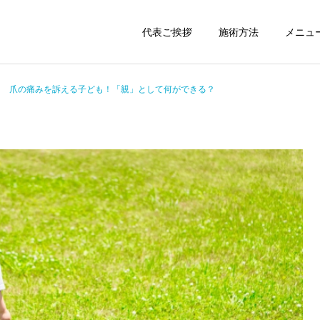
代表ご挨拶
施術方法
メニュ
爪の痛みを訴える子ども！「親」として何ができる？