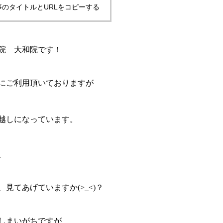
事のタイトルとURLをコピーする
院 大和院です！
にご利用頂いておりますが
越しになっています。
、
見てあげていますか(>_<)？
しまいがちですが