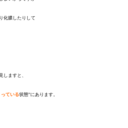
り化膿したりして
見しますと、
まっている
状態”にあります。