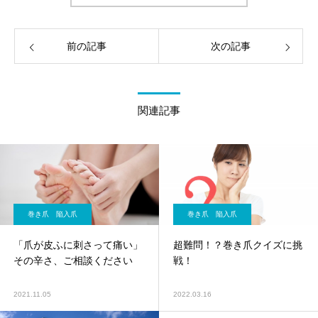
前の記事
次の記事
関連記事
巻き爪 陥入爪
巻き爪 陥入爪
「爪が皮ふに刺さって痛い」
超難問！？巻き爪クイズに挑
その辛さ、ご相談ください
戦！
2021.11.05
2022.03.16