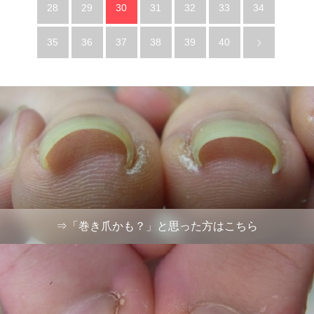
28
29
30
31
32
33
34
35
36
37
38
39
40
⇒「巻き爪かも？」と思った方はこちら