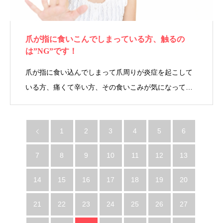
爪が指に食いこんでしまっている方、触るの
は”NG”です！
爪が指に食い込んでしまって爪周りが炎症を起こして
いる方、痛くて辛い方、その食いこみが気になって…
1
2
3
4
5
6
7
8
9
10
11
12
13
14
15
16
17
18
19
20
21
22
23
24
25
26
27