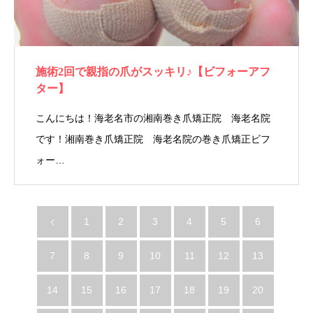
施術2回で親指の爪がスッキリ♪【ビフォーアフ
ター】
こんにちは！海老名市の湘南巻き爪矯正院 海老名院
です！湘南巻き爪矯正院 海老名院の巻き爪矯正ビフ
ォー…
1
2
3
4
5
6
7
8
9
10
11
12
13
14
15
16
17
18
19
20