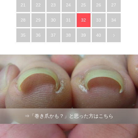
21
22
23
24
25
26
27
28
29
30
31
32
33
34
35
36
37
38
39
40
⇒「巻き爪かも？」と思った方はこちら