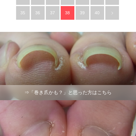
35
36
37
38
39
40
⇒「巻き爪かも？」と思った方はこちら