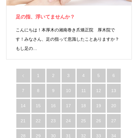
足の指、浮いてませんか？
こんにちは！本厚木の湘南巻き爪矯正院 厚木院で
す！みなさん、足の指って意識したことありますか？
もし足の…
1
2
3
4
5
6
7
8
9
10
11
12
13
14
15
16
17
18
19
20
21
22
23
24
25
26
27
28
29
30
31
32
33
34