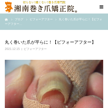
ーム
ブログ
ビフォーアフター
丸く巻いた爪が平らに！【ビフォ
代表ご挨拶
ーアフター…
施術方法
丸く巻いた爪が平らに！【ビフォーアフター】
料金表
2021.12.15
ビフォーアフター
店舗情報
Q＆A
告知/SNS