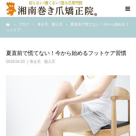
ーム
ブログ
巻き爪 陥入爪
夏直前で慌てない！今から始めるフ
代表ご挨拶
ットケア…
施術方法
夏直前で慌てない！今から始めるフットケア習慣
料金表
2026.04.20
巻き爪 陥入爪
店舗情報
Q＆A
告知/SNS