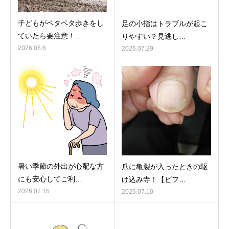
子どもがペタペタ歩きをし
足の小指はトラブルが起こ
ていたら要注意！…
りやすい？見逃し…
2026.08.6
2026.07.29
暑い季節の外出が心配な方
爪に亀裂が入ったときの駆
にも安心してご利…
け込み寺！【ビフ…
2026.07.15
2026.07.10