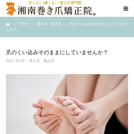
ーム
ブログ
巻き爪 陥入爪
爪のくい込みそのままにしていませ
代表ご挨拶
んか？
施術方法
爪のくい込みそのままにしていませんか？
料金表
2021.10.29
巻き爪 陥入爪
店舗情報
Q＆A
告知/SNS