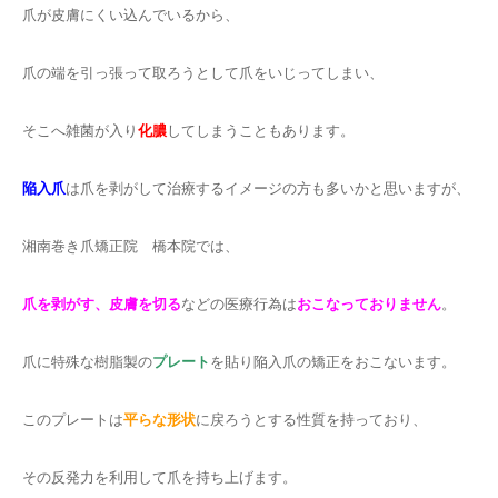
爪が皮膚にくい込んでいるから、
爪の端を引っ張って取ろうとして爪をいじってしまい、
そこへ雑菌が入り
化膿
してしまうこともあります。
陥入爪
は爪を剥がして治療するイメージの方も多いかと思いますが、
湘南巻き爪矯正院 橋本院では、
爪を剥がす、皮膚を切る
などの医療行為は
おこなっておりません
。
爪に特殊な樹脂製の
プレート
を貼り陥入爪の矯正をおこないます。
このプレートは
平らな形状
に戻ろうとする性質を持っており、
その反発力を利用して爪を持ち上げます。