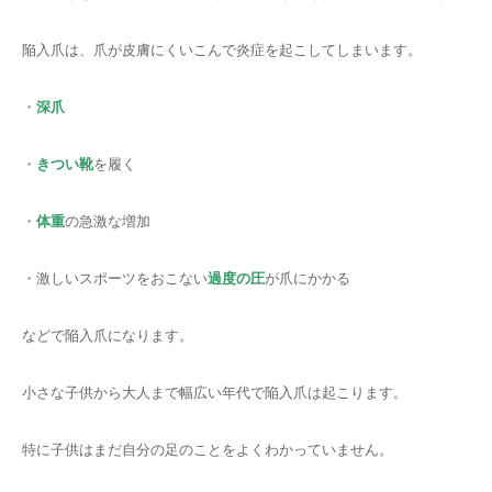
陥入爪は、爪が皮膚にくいこんで炎症を起こしてしまいます。
・
深爪
・
きつい靴
を履く
・
体重
の急激な増加
・激しいスポーツをおこない
過度の圧
が爪にかかる
などで陥入爪になります。
小さな子供から大人まで幅広い年代で陥入爪は起こります。
特に子供はまだ自分の足のことをよくわかっていません。