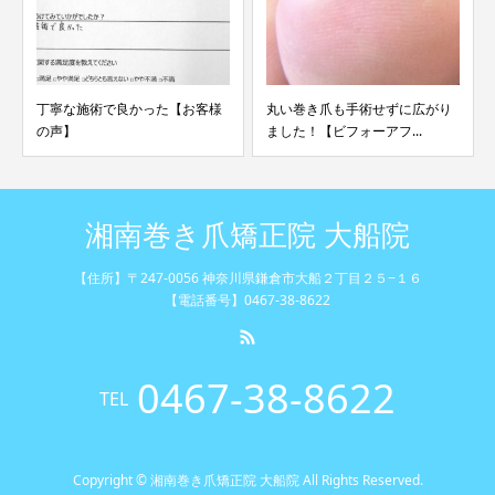
丸い巻き爪も手術せずに広がり
中学生にも多い!? タコ・ウオノ
ました！【ビフォーアフ...
メの意外な原因
湘南巻き爪矯正院 大船院
【住所】〒247-0056 神奈川県鎌倉市大船２丁目２５−１６
【電話番号】0467-38-8622
0467-38-8622
TEL
Copyright © 湘南巻き爪矯正院 大船院 All Rights Reserved.