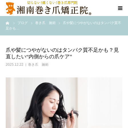
ーム
ブログ
巻き爪 施術
爪や髪につやがないのはタンパク質不
代表ご挨拶
足かも…
施術方法
爪や髪につやがないのはタンパク質不足かも？見
直したい“内側からの爪ケア”
お悩み別メニュー
2025.12.22
巻き爪 施術
告知/SNS
店舗情報