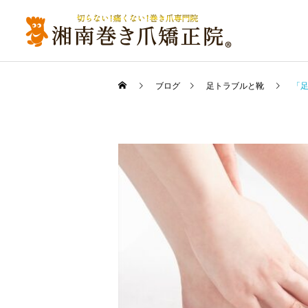
ブログ
足トラブルと靴
「