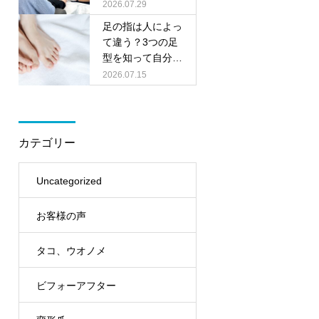
料相談会を開催し
2026.07.29
ます
足の指は人によっ
て違う？3つの足
型を知って自分に
合った靴選びをし
2026.07.15
ましょう
カテゴリー
Uncategorized
お客様の声
タコ、ウオノメ
ビフォーアフター