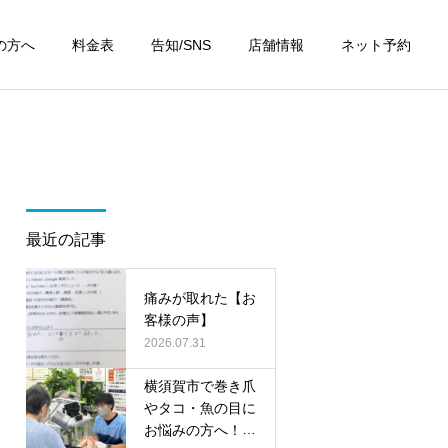
の方へ
料金表
告知/SNS
店舗情報
ネット予約
最近の記事
痛みが取れた【お
客様の声】
2026.07.31
横須賀市で巻き爪
やタコ・魚の目に
お悩みの方へ！無