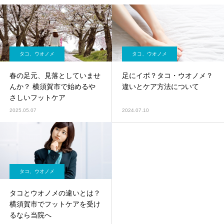
タコ、ウオノメ
タコ、ウオノメ
春の足元、見落としていませ
足にイボ？タコ・ウオノメ？
んか？ 横須賀市で始めるや
違いとケア方法について
さしいフットケア
2025.05.07
2024.07.10
タコ、ウオノメ
タコとウオノメの違いとは？
横須賀市でフットケアを受け
るなら当院へ