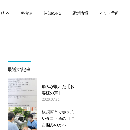
の方へ
料金表
告知/SNS
店舗情報
ネット予約
最近の記事
痛みが取れた【お
客様の声】
2026.07.31
横須賀市で巻き爪
やタコ・魚の目に
お悩みの方へ！無