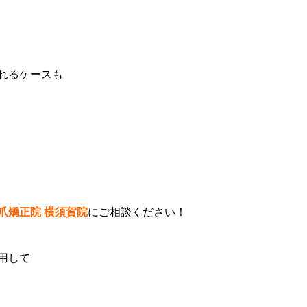
れるケースも
爪矯正院 横須賀院
にご相談ください！
用して