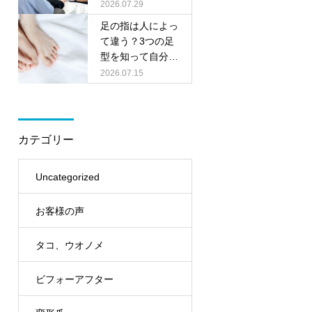
料相談会を開催し
2026.07.29
ます
足の指は人によっ
て違う？3つの足
型を知って自分に
合った靴選びをし
2026.07.15
ましょう
カテゴリー
Uncategorized
お客様の声
タコ、ウオノメ
ビフォーアフター