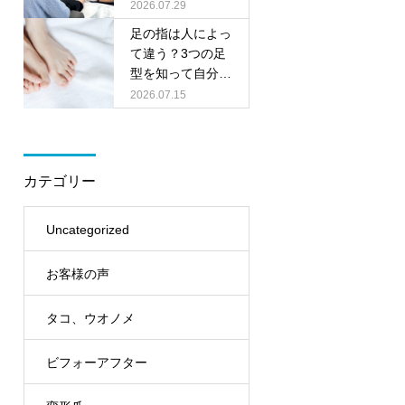
料相談会を開催し
2026.07.29
ます
足の指は人によっ
て違う？3つの足
型を知って自分に
合った靴選びをし
2026.07.15
ましょう
カテゴリー
Uncategorized
お客様の声
タコ、ウオノメ
ビフォーアフター