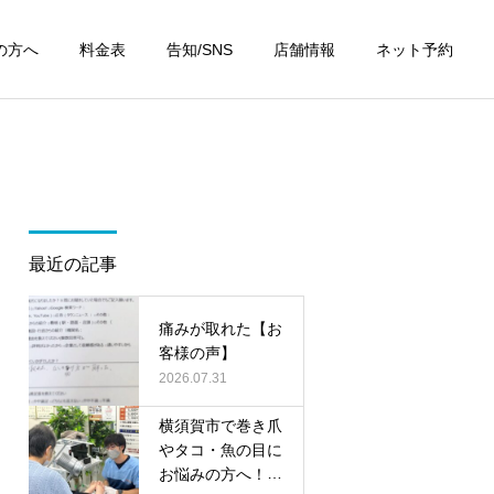
の方へ
料金表
告知/SNS
店舗情報
ネット予約
最近の記事
痛みが取れた【お
客様の声】
2026.07.31
横須賀市で巻き爪
やタコ・魚の目に
お悩みの方へ！無