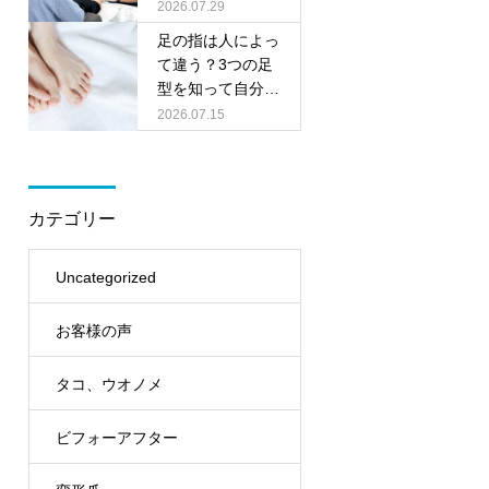
料相談会を開催し
2026.07.29
ます
足の指は人によっ
て違う？3つの足
型を知って自分に
合った靴選びをし
2026.07.15
ましょう
カテゴリー
Uncategorized
お客様の声
タコ、ウオノメ
ビフォーアフター