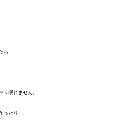
、
たら
中々眠れません。
かったり