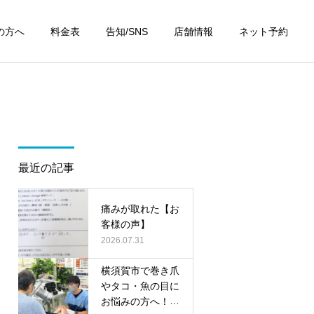
の方へ
料金表
告知/SNS
店舗情報
ネット予約
最近の記事
痛みが取れた【お
客様の声】
2026.07.31
横須賀市で巻き爪
やタコ・魚の目に
お悩みの方へ！無