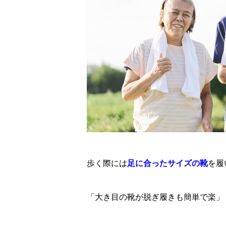
歩く際には
足に合ったサイズの靴
を履
「大き目の靴が脱ぎ履きも簡単で楽」