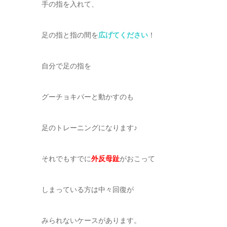
手の指を入れて、
足の指と指の間を
広げてください
！
自分で足の指を
グーチョキパーと動かすのも
足のトレーニングになります♪
それでもすでに
外反母趾
がおこって
しまっている方は中々回復が
みられないケースがあります。