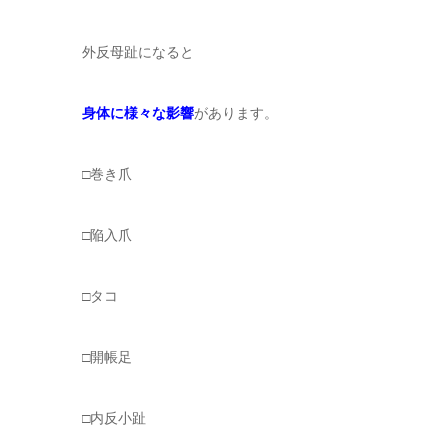
外反母趾になると
身体に様々な影響
があります。
□巻き爪
□陥入爪
□タコ
□開帳足
□内反小趾