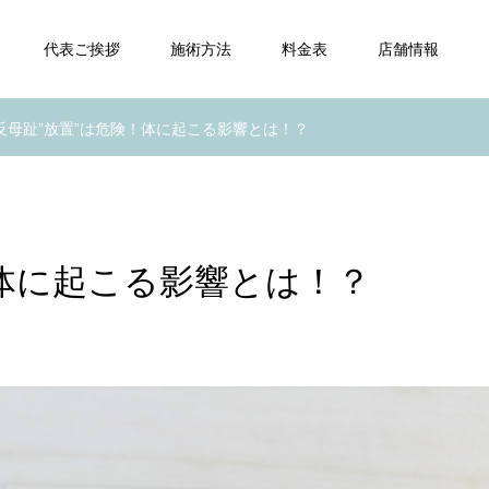
代表ご挨拶
施術方法
料金表
店舗情報
反母趾”放置”は危険！体に起こる影響とは！？
！体に起こる影響とは！？