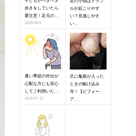
子どもがペタペタ
足の小指はトラブ
歩きをしていたら
ルが起こりやす
要注意！足元の…
い？見逃しやす
2026.08.6
い…
2026.07.29
暑い季節の外出が
爪に亀裂が入った
心配な方にも安心
ときの駆け込み
してご利用いた…
寺！【ビフォー
2026.07.15
ア…
2026.07.10