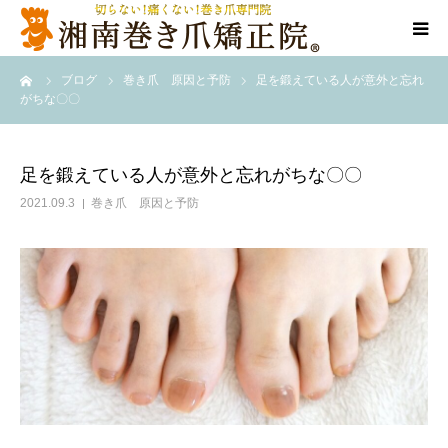
ーム
ブログ
巻き爪 原因と予防
足を鍛えている人が意外と忘れ
代表ご挨拶
がちな〇〇
施術方法
足を鍛えている人が意外と忘れがちな〇〇
料金表
2021.09.3
巻き爪 原因と予防
店舗情報
Q＆A
告知/SNS