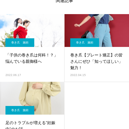
関連記事
巻き爪 施術
巻き爪 施術
「子供の巻き爪は何科！？」
巻き爪【プレート矯正】の皆
悩んでいる親御様へ
さんにぜひ「知ってほしい」
魅力！
2022.06.17
2022.04.15
巻き爪 施術
足のトラブルが増える”妊娠