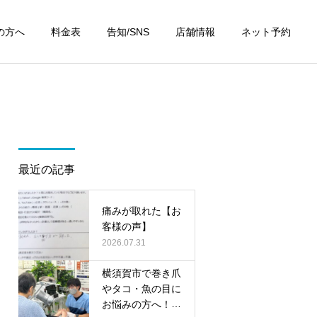
の方へ
料金表
告知/SNS
店舗情報
ネット予約
最近の記事
痛みが取れた【お
客様の声】
2026.07.31
横須賀市で巻き爪
やタコ・魚の目に
お悩みの方へ！無