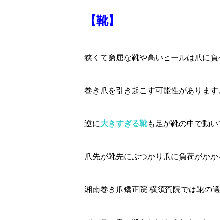
【靴】
狭くて窮屈な靴や高いヒールは爪に負
巻き爪を引き起こす可能性があります
逆に
大きすぎる靴
も足が靴の中で動い
爪先が靴先にぶつかり爪に負荷がかか
湘南巻き爪矯正院 横須賀院では靴の