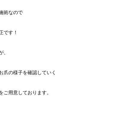
施術なので
正です！
が、
お爪の様子を確認していく
をご用意しております。