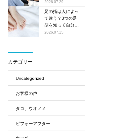
料相談会を開催し
2026.07.29
ます
足の指は人によっ
て違う？3つの足
型を知って自分に
合った靴選びをし
2026.07.15
ましょう
カテゴリー
Uncategorized
お客様の声
タコ、ウオノメ
ビフォーアフター