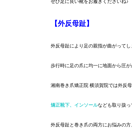
ぜひ足に良い靴をお履きくださいね♪
【外反母趾】
外反母趾により足の親指が曲がってし
歩行時に足の爪に均一に地面から圧が
湘南巻き爪矯正院 横須賀院では外反
矯正靴下、インソール
なども取り扱っ
外反母趾と巻き爪の両方にお悩みの方