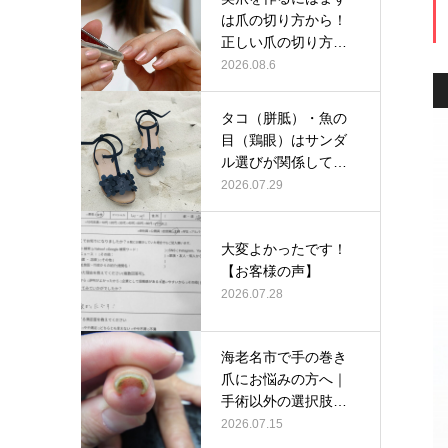
は爪の切り方から！
正しい爪の切り方と
は？
2026.08.6
タコ（胼胝）・魚の
目（鶏眼）はサンダ
ル選びが関係してい
るかも？
2026.07.29
大変よかったです！
【お客様の声】
2026.07.28
海老名市で手の巻き
爪にお悩みの方へ｜
手術以外の選択肢と
して当院の巻…
2026.07.15