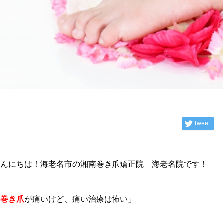
Tweet
こんにちは！海老名市の湘南巻き爪矯正院 海老名院です！
「
巻き爪
が痛いけど、痛い治療は怖い」