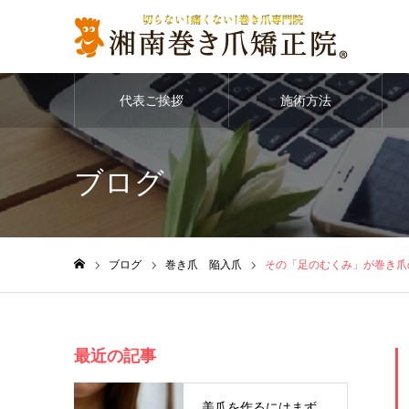
代表ご挨拶
施術方法
ブログ
ブログ
巻き爪 陥入爪
その「足のむくみ」が巻き爪
ホーム
最近の記事
美爪を作るにはまず