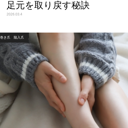
足元を取り戻す秘訣
2026.03.4
巻き爪 陥入爪