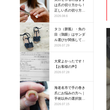
は爪の切り方から！
正しい爪の切り方と
は？
2026.08.6
タコ（胼胝）・魚の
目（鶏眼）はサンダ
ル選びが関係してい
るかも？
2026.07.29
大変よかったです！
【お客様の声】
2026.07.28
海老名市で手の巻き
爪にお悩みの方へ｜
手術以外の選択肢と
して当院の巻…
2026.07.15