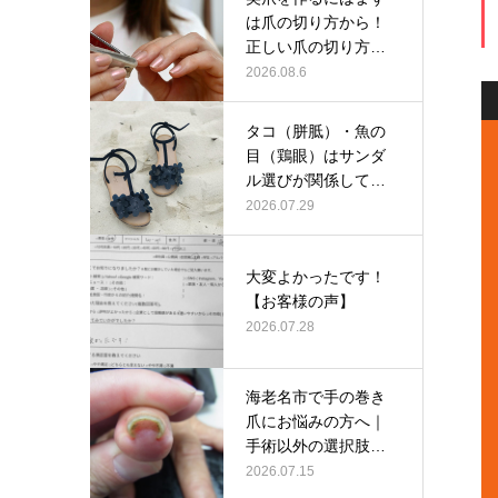
は爪の切り方から！
正しい爪の切り方と
は？
2026.08.6
タコ（胼胝）・魚の
目（鶏眼）はサンダ
ル選びが関係してい
るかも？
2026.07.29
大変よかったです！
【お客様の声】
2026.07.28
海老名市で手の巻き
爪にお悩みの方へ｜
手術以外の選択肢と
して当院の巻…
2026.07.15