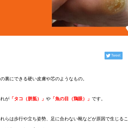
Tweet
足の裏にできる硬い皮膚や芯のようなもの。
それが
「タコ（胼胝）」
や
「魚の目（鶏眼）」
です。
これらは歩行や立ち姿勢、足に合わない靴などが原因で生じる