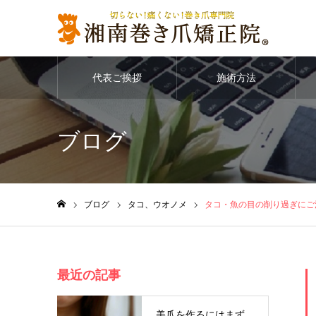
代表ご挨拶
施術方法
ブログ
ブログ
タコ、ウオノメ
タコ・魚の目の削り過ぎにご
ホーム
最近の記事
美爪を作るにはまず