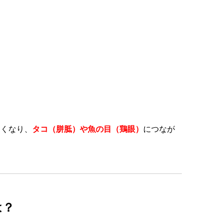
硬くなり、
タコ（胼胝）や魚の目（鶏眼）
につなが
は？