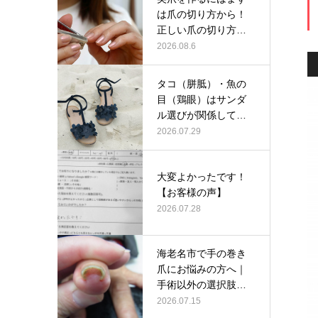
は爪の切り方から！
正しい爪の切り方と
は？
2026.08.6
タコ（胼胝）・魚の
目（鶏眼）はサンダ
ル選びが関係してい
るかも？
2026.07.29
大変よかったです！
【お客様の声】
2026.07.28
海老名市で手の巻き
爪にお悩みの方へ｜
手術以外の選択肢と
して当院の巻…
2026.07.15