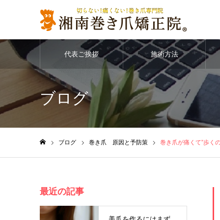
代表ご挨拶
施術方法
ブログ
ブログ
巻き爪 原因と予防策
巻き爪が痛くて”歩く
ホーム
最近の記事
美爪を作るにはまず