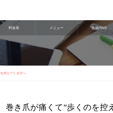
料金表
メニュー
告知/SNS
のを控えて”いる方へ
巻き爪が痛くて”歩くのを控