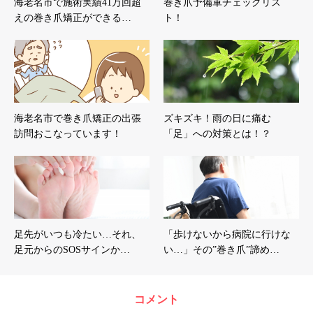
海老名市で施術実績41万回超
巻き爪予備軍チェックリス
えの巻き爪矯正ができる…
ト！
海老名市で巻き爪矯正の出張
ズキズキ！雨の日に痛む
訪問おこなっています！
「足」への対策とは！？
足先がいつも冷たい…それ、
「歩けないから病院に行けな
足元からのSOSサインか…
い…」その”巻き爪”諦め…
コメント