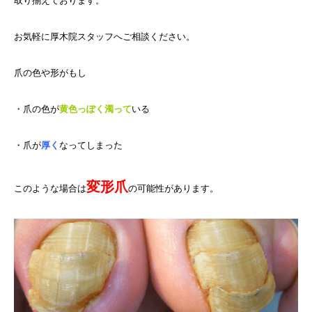
取り揃えております。
お気軽に厚木院スタッフへご相談ください。
爪の色や形がもし
・爪の色が
黄色っぽく濁って
いる
・爪が
厚く
なってしまった
変形爪
このような場合は
の可能性があります。