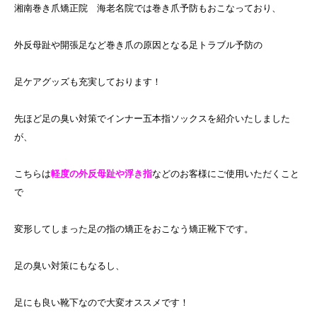
湘南巻き爪矯正院 海老名院では巻き爪予防もおこなっており、
外反母趾や開張足など巻き爪の原因となる足トラブル予防の
足ケアグッズも充実しております！
先ほど足の臭い対策でインナー五本指ソックスを紹介いたしました
が、
こちらは
軽度の外反母趾や浮き指
などのお客様にご使用いただくこと
で
変形してしまった足の指の矯正をおこなう矯正靴下です。
足の臭い対策にもなるし、
足にも良い靴下なので大変オススメです！