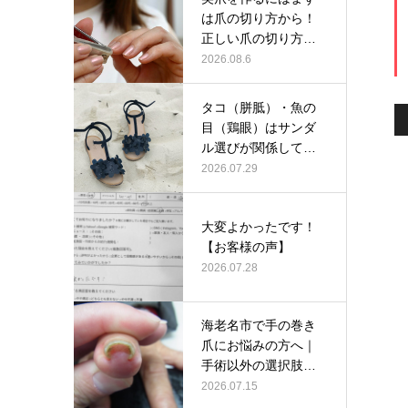
は爪の切り方から！
正しい爪の切り方と
は？
2026.08.6
タコ（胼胝）・魚の
目（鶏眼）はサンダ
ル選びが関係してい
るかも？
2026.07.29
大変よかったです！
【お客様の声】
2026.07.28
海老名市で手の巻き
爪にお悩みの方へ｜
手術以外の選択肢と
して当院の巻…
2026.07.15