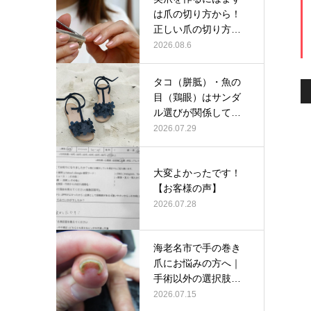
は爪の切り方から！
正しい爪の切り方と
は？
2026.08.6
タコ（胼胝）・魚の
目（鶏眼）はサンダ
ル選びが関係してい
るかも？
2026.07.29
大変よかったです！
【お客様の声】
2026.07.28
海老名市で手の巻き
爪にお悩みの方へ｜
手術以外の選択肢と
して当院の巻…
2026.07.15