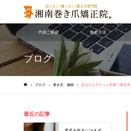
代表ご挨拶
施術方法
ブログ
ブログ
巻き爪 施術
足元のエチケット対策！巻き爪
ホーム
最近の記事
美爪を作るにはまず